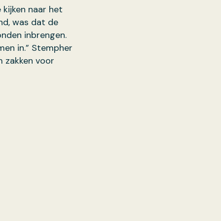
kijken naar het
nd, was dat de
onden inbrengen.
men in.” Stempher
m zakken voor