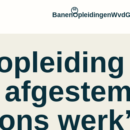
68
Banen
Opleidingen
WvdG
opleidin
 afgeste
ons werk