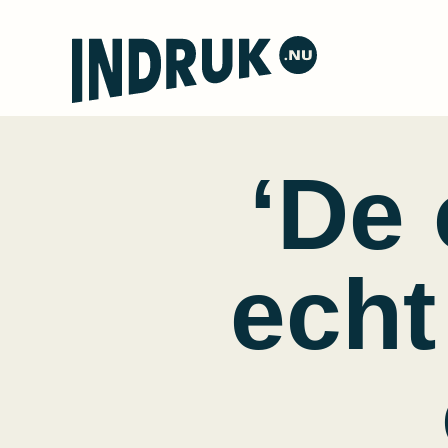
‘De 
echt