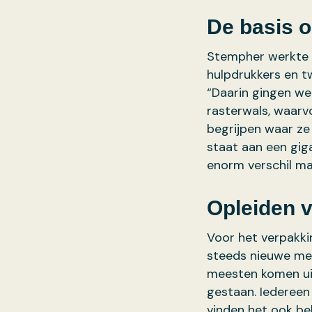
De basis o
Stempher werkte 
hulpdrukkers en t
“Daarin gingen we 
rasterwals, waarv
begrijpen waar ze 
staat aan een gig
enorm verschil ma
Opleiden v
Voor het verpakkin
steeds nieuwe me
meesten komen ui
gestaan. Iedereen 
vinden het ook be