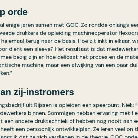
p orde
al enige jaren samen met GOC. Zo rondde onlangs ee
weede drukkers de opleiding machineoperator flexodr
helemaal terug naar de basis. Hoe zit inkt in elkaar, w
oor dient een sleeve? Het resultaat is dat medewerke
mee bezig zijn en hoe delicaat het proces en de materi
antische machine, maar een afwijking van een paar du
ken.”
an zij-instromers
gsbedrijf uit Rijssen is opleiden een speerpunt. Niek: 
dewerkers binnen. Sommigen hebben ervaring met fle
t een andere druktechniek of hebben nog nooit aan e
heeft een persoonlijk ontwikkelplan. Ze leren veel on 
langrijk dat ze zich verdiepen in de theorie. GOC ond