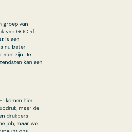
n groep van
uk van GOC af.
at is een
rs nu beter
alen zijn. Je
izendsten kan een
“Er komen hier
xodruk, maar de
en drukpers
the job, maar we
ersteunt ons