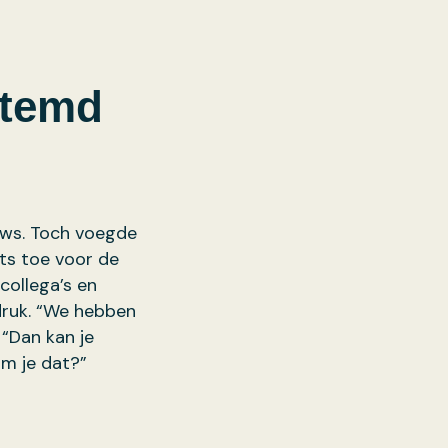
stemd
euws. Toch voegde
ts toe voor de
collega’s en
odruk. “We hebben
 “Dan kan je
om je dat?”