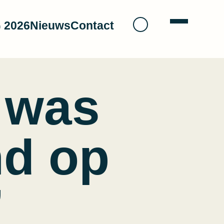
 2026
Nieuws
Contact
Open menu
g was
md op
’